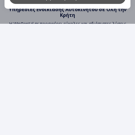
Υπηρεσίες Ενοικίασης Αυτοκινήτου σε Όλη την
Κρήτη
Η WinRental.gr προσφέρει εύκολες και αξιόπιστες λύσεις
ενοικίασης αυτοκινήτου στους πιο δημοφιλείς προορισμούς
της Κρήτης:
Ενοικίαση Αυτοκινήτου στο
Αεροδρόμιο Χανίων
Ενοικίαση Αυτοκινήτου στο
Λιμάνι Σούδας
Ενοικίαση Αυτοκινήτου στην
πόλη των Χανίων
Οικονομική Ενοικίαση Αυτοκινήτου σε Όλη την Κρήτη
ΤΑ ΝΕΑ & ΟΔΗΓΟΙ
Προορισμοί
Blog