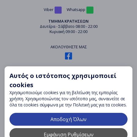
Viber
Whatsapp
ΤΜΗΜΑ ΚΡΑΤΗΣΕΩΝ
Δευτέρα - Σάββατο 08:00 - 22:00
Κυριακή 09:00 - 22:00
ΑΚΟΛΟΥΘΗΣΤΕ ΜΑΣ
ΚΕΝΤΡΟ ΥΠΟΣΤΗΡΙΞΗΣ
Αυτός ο ιστότοπος χρησιμοποιεί
Επικοινωνία
cookies
Συχνές Ερωτήσεις
Χρησιμοποιούμε cookies για τη βελτίωση της εμπειρίας
Όροι Ενοικίασης
χρήστη. Χρησιμοποιώντας τον ιστότοπο μας, συναινείτε σε
όλα τα cookies σύμφωνα με την Πολιτική μας για τα cookies.
Πολιτική Ακυρώσεων
Πολιτική Απορρήτου
Αποδοχή Όλων
Αναφορά Συμβάντος
Check-in
Εμφάνιση Ρυθμίσεων