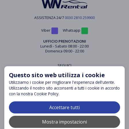
ASSISTENZA 24/7
0030 2810 259900
Viber
Whatsapp
UFFICIO PRENOTAZIONI
Lunedì - Sabato 08:00 - 22:00
Domenica 09:00 - 22:00
SEGUICI
Questo sito web utilizza i cookie
Utilizziamo i cookie per migliorare l'esperienza dell'utente.
Utilizzando il nostro sito acconsenti a tutti i cookie in accordo
CENTRO DI SUPPORTO
con la nostra Cookie Policy.
Communicazione
Domande frequenti
Accettare tutti
Termini di noleggio
Politica di Cancellazione
Mostra impostazioni
Informativa sulla Privacy