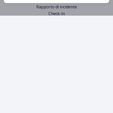
Rapporto di incidente
Check-in
Car Hire Services Throughout Crete
WinRental.gr provides convenient car rental solutions in the
most visited destinations across Crete:
Rental Cars at
Chania Airport
Rental Cars at
Souda Port
Rental Cars in
Chania Town
Affordable Car Rental Across Crete
LE NOSTRE NOTIZIE E GUIDE
Destinazioni
Blog