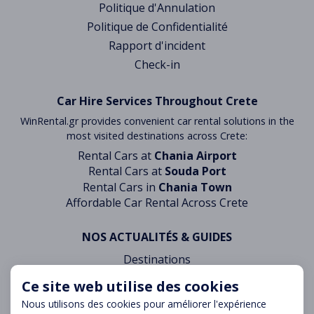
Politique d'Annulation
Politique de Confidentialité
Rapport d'incident
Check-in
Car Hire Services Throughout Crete
WinRental.gr provides convenient car rental solutions in the
most visited destinations across Crete:
Rental Cars at
Chania Airport
Rental Cars at
Souda Port
Rental Cars in
Chania Town
Affordable Car Rental Across Crete
NOS ACTUALITÉS & GUIDES
Destinations
Blog
Ce site web utilise des cookies
Nous utilisons des cookies pour améliorer l'expérience