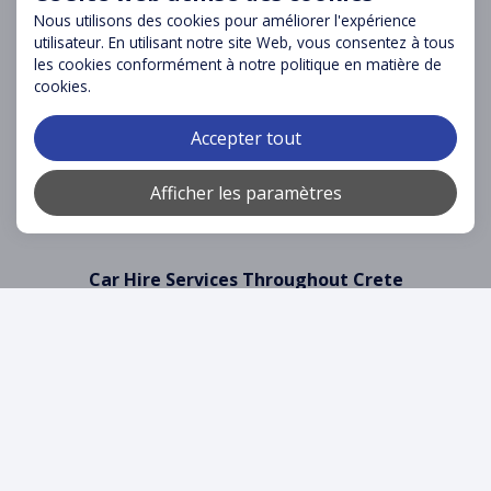
CENTRE DE SUPPORT
Nous utilisons des cookies pour améliorer l'expérience
utilisateur. En utilisant notre site Web, vous consentez à tous
Contact
les cookies conformément à notre politique en matière de
Questions fréquentes
cookies.
Conditions de location
Politique d'Annulation
Accepter tout
Politique de Confidentialité
Afficher les paramètres
Rapport d'incident
Check-in
Car Hire Services Throughout Crete
WinRental.gr provides convenient car rental solutions in the
most visited destinations across Crete:
Rental Cars at
Chania Airport
Rental Cars at
Souda Port
Rental Cars in
Chania Town
Affordable Car Rental Across Crete