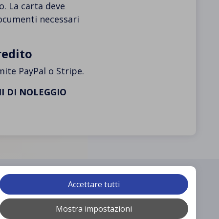
o. La carta deve
documenti necessari
redito
te PayPal o Stripe.
I DI NOLEGGIO
Accettare tutti
Mostra impostazioni
Car Hire Services Throughout Crete