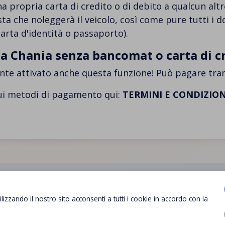
a propria carta di credito o di debito a qualcun altr
sta che noleggerà il veicolo, così come pure tutti i 
carta d'identità o passaporto).
a Chania senza bancomat o carta di c
e attivato anche questa funzione! Può pagare trami
sui metodi di pagamento qui:
TERMINI E CONDIZION
ilizzando il nostro sito acconsenti a tutti i cookie in accordo con la
ASSISTENZA 24/7
0030 2810 259900