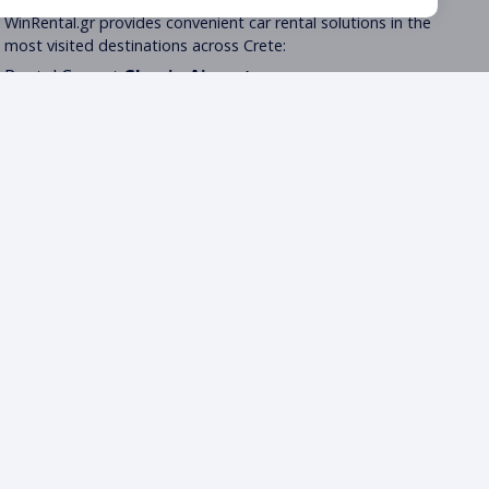
WinRental.gr provides convenient car rental solutions in the
most visited destinations across Crete:
Rental Cars at
Chania Airport
Rental Cars at
Souda Port
Rental Cars in
Chania Town
Affordable Car Rental Across Crete
LE NOSTRE NOTIZIE E GUIDE
Destinazioni
Blog
427000
Powered by
Newton
Core