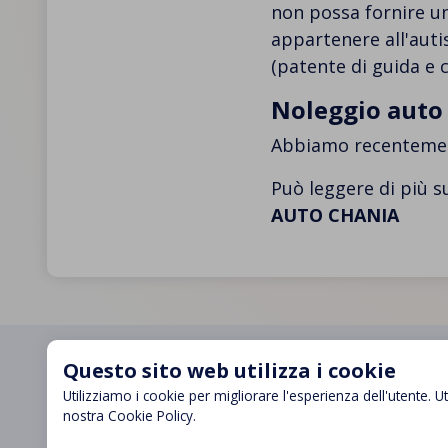
non possa fornire un
appartenere all'auti
(patente di guida e 
Noleggio auto 
Abbiamo recentement
Può leggere di più 
AUTO CHANIA
Questo sito web utilizza i cookie
Utilizziamo i cookie per migliorare l'esperienza dell'utente. Ut
nostra Cookie Policy.
CENTRO DI SUPPORTO