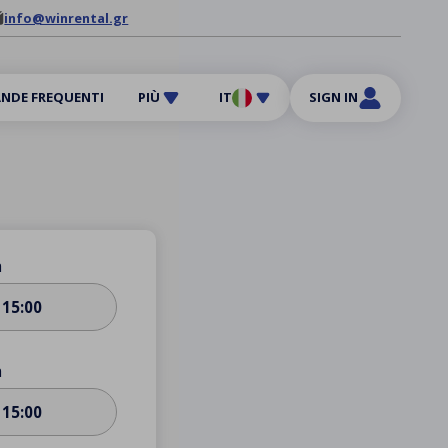
info@winrental.gr
NDE FREQUENTI
PIÙ
IT
SIGN IN
a
15:00
a
15:00