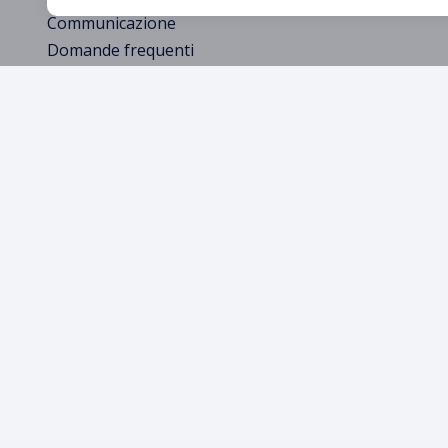
Communicazione
Domande frequenti
Termini di noleggio
Politica di Cancellazione
Informativa sulla Privacy
Rapporto di incidente
Check-in
© 2019 - 2026 winrental.gr
Numero di