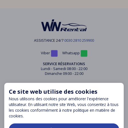
ASSISTANCE 24/7
0030 2810 259900
Viber
Whatsapp
SERVICE RÉSERVATIONS
Lundi - Samedi 08:00 - 22:00
Dimanche 09:00 - 22:00
SUIVEZ NOUS
Ce site web utilise des cookies
Nous utilisons des cookies pour améliorer l'expérience
utilisateur. En utilisant notre site Web, vous consentez à tous
les cookies conformément à notre politique en matière de
CENTRE DE SUPPORT
cookies.
Contact
Questions fréquentes